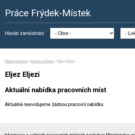
Práce Frýdek-Místek
Hledat zaměstnání
Hlavní strana
/
Katalog firem
/
Eljez Eljezi
Eljez Eljezi
Aktuální nabídka pracovních míst
Aktuálně neevidujeme žádnou pracovní nabídku.