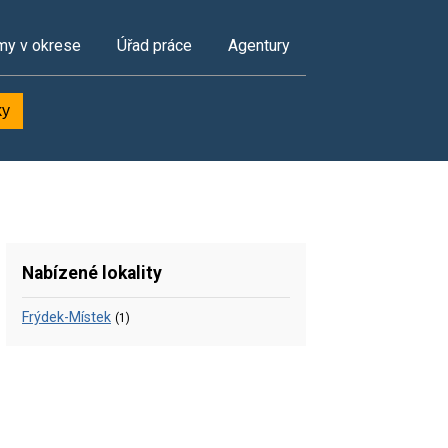
my v okrese
Úřad práce
Agentury
ky
Nabízené lokality
Frýdek-Místek
(1)