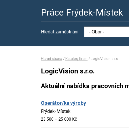
Práce Frýdek-Místek
Hledat zaměstnání
Hlavní strana
/
Katalog firem
/
LogicVision s.r.o.
LogicVision s.r.o.
Aktuální nabídka pracovních m
Operátor/ka výroby
Frýdek-Místek
23 500 – 25 000 Kč