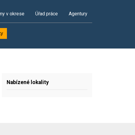
my v okrese
Úřad práce
Agentury
ky
Nabízené lokality