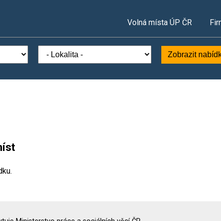
Volná místa ÚP ČR
Fir
Zobrazit nabíd
íst
dku.