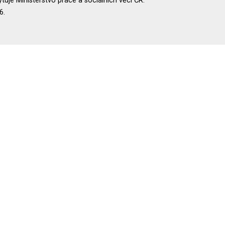
uje Ministerstvo práce a sociálních věcí ČR.
6.