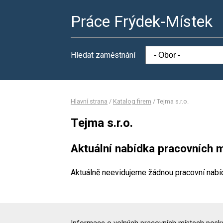
Práce Frýdek-Místek
Hledat zaměstnání
Hlavní strana
/
Katalog firem
/
Tejma s.r.o.
Tejma s.r.o.
Aktuální nabídka pracovních m
Aktuálně neevidujeme žádnou pracovní nabí