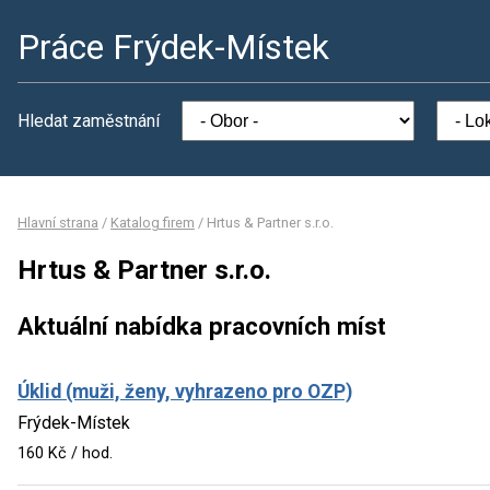
Práce Frýdek-Místek
Hledat zaměstnání
Hlavní strana
/
Katalog firem
/
Hrtus & Partner s.r.o.
Hrtus & Partner s.r.o.
Aktuální nabídka pracovních míst
Úklid (muži, ženy, vyhrazeno pro OZP)
Frýdek-Místek
160 Kč / hod.