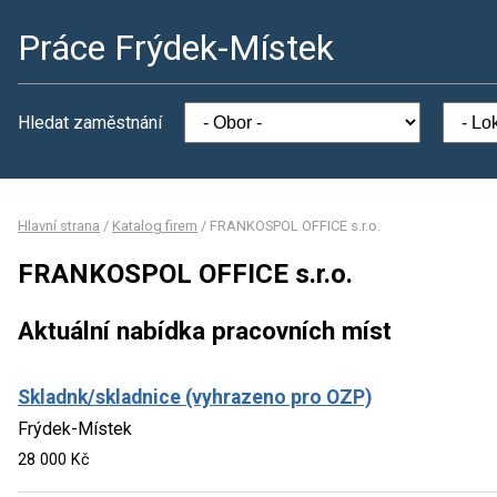
Práce Frýdek-Místek
Hledat zaměstnání
Hlavní strana
/
Katalog firem
/
FRANKOSPOL OFFICE s.r.o.
FRANKOSPOL OFFICE s.r.o.
Aktuální nabídka pracovních míst
Skladnk/skladnice (vyhrazeno pro OZP)
Frýdek-Místek
28 000 Kč