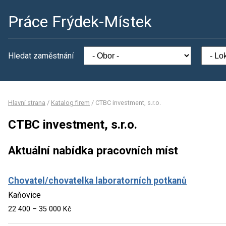
Práce Frýdek-Místek
Hledat zaměstnání
Hlavní strana
/
Katalog firem
/
CTBC investment, s.r.o.
CTBC investment, s.r.o.
Aktuální nabídka pracovních míst
Chovatel/chovatelka laboratorních potkanů
Kaňovice
22 400 – 35 000 Kč