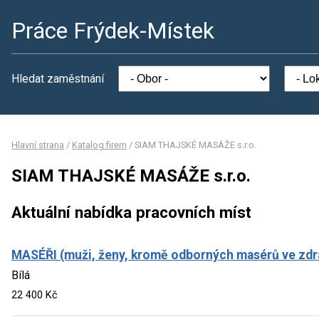
Práce Frýdek-Místek
Hledat zaměstnání
Hlavní strana
/
Katalog firem
/
SIAM THAJSKÉ MASÁŽE s.r.o.
SIAM THAJSKÉ MASÁŽE s.r.o.
Aktuální nabídka pracovních míst
MASÉŘI (muži, ženy, kromě odborných masérů ve zdr
Bílá
22 400 Kč