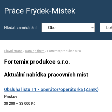
Práce Frýdek-Místek
Hledat zaměstnání
Hlavní strana
/
Katalog firem
/
Fortemix produkce s.r.o.
Fortemix produkce s.r.o.
Aktuální nabídka pracovních míst
Obsluha listu T1 - operátor/operátorka (ZamK)
Paskov
30 200 – 33 000 Kč