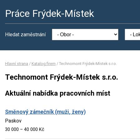
Práce Frýdek-Místek
Hledat zaměstnání
Hlavní strana
/
Katalog firem
/
Technomont Frýdek-Místek s.r.o.
Technomont Frýdek-Místek s.r.o.
Aktuální nabídka pracovních míst
Směnový zámečník (muži, ženy)
Paskov
30 000 – 40 000 Kč