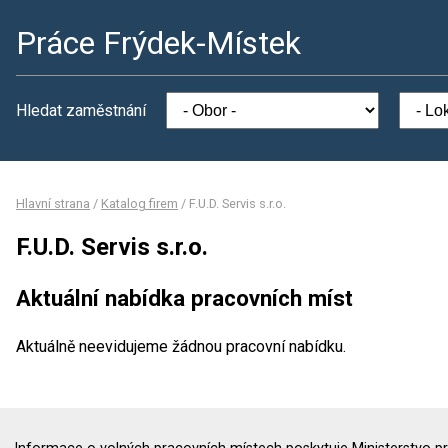
Práce Frýdek-Místek
Hledat zaměstnání
Hlavní strana
/
Katalog firem
/
F.U.D. Servis s.r.o.
F.U.D. Servis s.r.o.
Aktuální nabídka pracovních míst
Aktuálně neevidujeme žádnou pracovní nabídku.