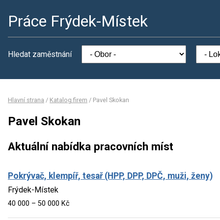
Práce Frýdek-Místek
Hledat zaměstnání
Hlavní strana
/
Katalog firem
/
Pavel Skokan
Pavel Skokan
Aktuální nabídka pracovních míst
Pokrývač, klempíř, tesař (HPP, DPP, DPČ, muži, ženy)
Frýdek-Místek
40 000 – 50 000 Kč