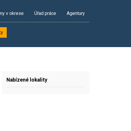
my v okrese
Úřad práce
Agentury
ky
Nabízené lokality