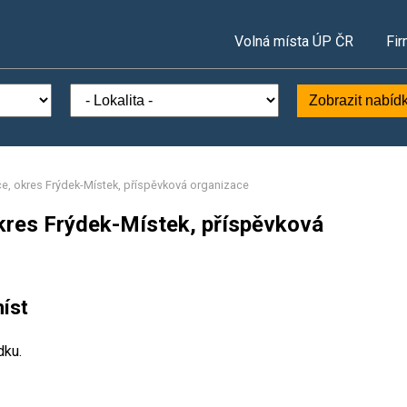
Volná místa ÚP ČR
Fir
Zobrazit nabíd
ce, okres Frýdek-Místek, příspěvková organizace
okres Frýdek-Místek, příspěvková
íst
dku.