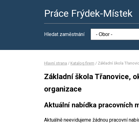
Práce Frýdek-Místek
Hledat zaměstnání
Hlavní strana
/
Katalog firem
/
Základní škola Třanovi
Základní škola Třanovice, 
organizace
Aktuální nabídka pracovních m
Aktuálně neevidujeme žádnou pracovní nabí