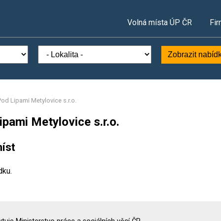
Volná místa ÚP ČR
Fir
Zobrazit nabíd
od Lipami Metylovice s.r.o.
pami Metylovice s.r.o.
íst
dku.