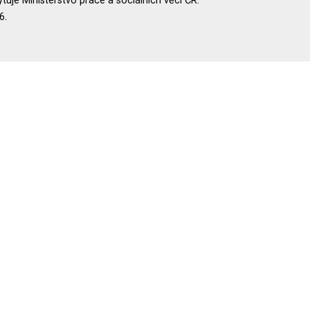
uje Ministerstvo práce a sociálních věcí ČR.
6.