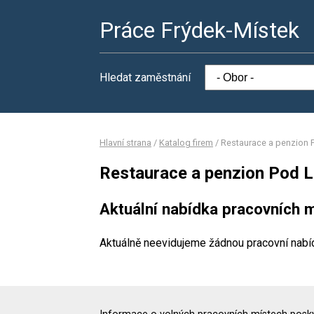
Práce Frýdek-Místek
Hledat zaměstnání
Hlavní strana
/
Katalog firem
/
Restaurace a penzion P
Restaurace a penzion Pod Li
Aktuální nabídka pracovních m
Aktuálně neevidujeme žádnou pracovní nabí