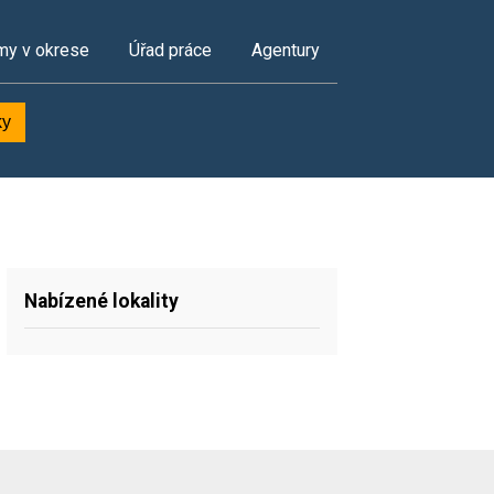
my v okrese
Úřad práce
Agentury
ky
Nabízené lokality