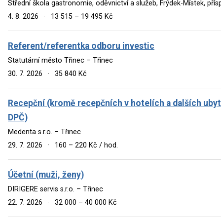
Střední škola gastronomie, oděvnictví a služeb, Frýdek-Místek, př
4. 8. 2026
·
13 515 – 19 495 Kč
Referent/referentka odboru investic
Statutární město Třinec – Třinec
30. 7. 2026
·
35 840 Kč
Recepční (kromě recepčních v hotelích a dalších ubyt
DPČ)
Medenta s.r.o. – Třinec
29. 7. 2026
·
160 – 220 Kč / hod.
Účetní (muži, ženy)
DIRIGERE servis s.r.o. – Třinec
22. 7. 2026
·
32 000 – 40 000 Kč