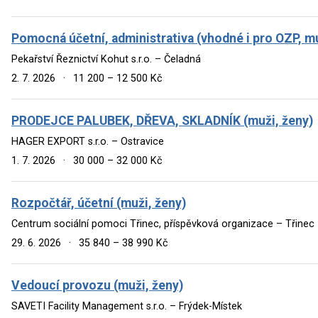
Pomocná účetní, administrativa (vhodné i pro OZP, mu
Pekařství Řeznictví Kohut s.r.o. – Čeladná
2. 7. 2026
·
11 200 – 12 500 Kč
PRODEJCE PALUBEK, DŘEVA, SKLADNÍK (muži, ženy)
HAGER EXPORT s.r.o. – Ostravice
1. 7. 2026
·
30 000 – 32 000 Kč
Rozpočtář, účetní (muži, ženy)
Centrum sociální pomoci Třinec, příspěvková organizace – Třinec
29. 6. 2026
·
35 840 – 38 990 Kč
Vedoucí provozu (muži, ženy)
SAVETI Facility Management s.r.o. – Frýdek-Místek