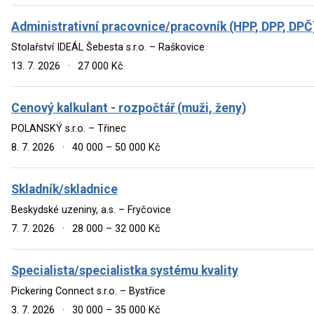
Administrativní pracovnice/pracovník (HPP, DPP, DPČ
Stolařství IDEÁL Šebesta s.r.o. – Raškovice
13. 7. 2026
·
27 000 Kč
Cenový kalkulant - rozpočtář (muži, ženy)
POLANSKÝ s.r.o. – Třinec
8. 7. 2026
·
40 000 – 50 000 Kč
Skladník/skladnice
Beskydské uzeniny, a.s. – Fryčovice
7. 7. 2026
·
28 000 – 32 000 Kč
Specialista/specialistka systému kvality
Pickering Connect s.r.o. – Bystřice
3. 7. 2026
·
30 000 – 35 000 Kč