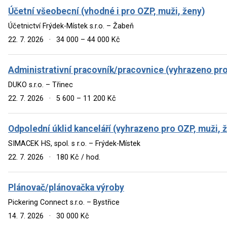
Účetní všeobecní (vhodné i pro OZP, muži, ženy)
Účetnictví Frýdek-Místek s.r.o. – Žabeň
22. 7. 2026
·
34 000 – 44 000 Kč
Administrativní pracovník/pracovnice (vyhrazeno pr
DUKO s.r.o. – Třinec
22. 7. 2026
·
5 600 – 11 200 Kč
Odpolední úklid kanceláří (vyhrazeno pro OZP, muži, 
SIMACEK HS, spol. s r.o. – Frýdek-Místek
22. 7. 2026
·
180 Kč / hod.
Plánovač/plánovačka výroby
Pickering Connect s.r.o. – Bystřice
14. 7. 2026
·
30 000 Kč