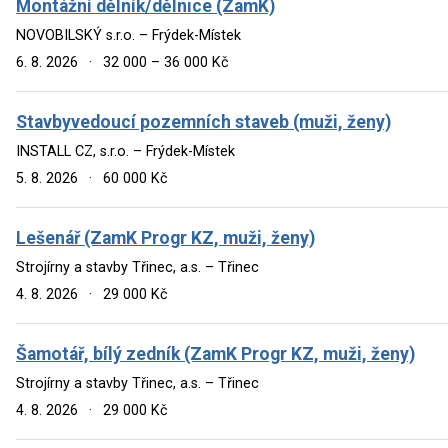
Montážní dělník/dělnice (ZamK)
NOVOBILSKÝ s.r.o. – Frýdek-Místek
6. 8. 2026
·
32 000 – 36 000 Kč
Stavbyvedoucí pozemních staveb (muži, ženy)
INSTALL CZ, s.r.o. – Frýdek-Místek
5. 8. 2026
·
60 000 Kč
Lešenář (ZamK Progr KZ, muži, ženy)
Strojírny a stavby Třinec, a.s. – Třinec
4. 8. 2026
·
29 000 Kč
Šamotář, bílý zedník (ZamK Progr KZ, muži, ženy)
Strojírny a stavby Třinec, a.s. – Třinec
4. 8. 2026
·
29 000 Kč