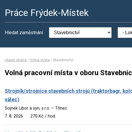
Práce Frýdek-Místek
Hledat zaměstnání
Hlavní strana
/
Volná místa
/
Stavebnictví
Volná pracovní místa v oboru Stavebnic
Strojník/strojnice stavebních strojů (traktorbagr, kol
válec)
Sojnek Libor a syn, s.r.o. – Třinec
7. 8. 2026
·
270 Kč / hod.