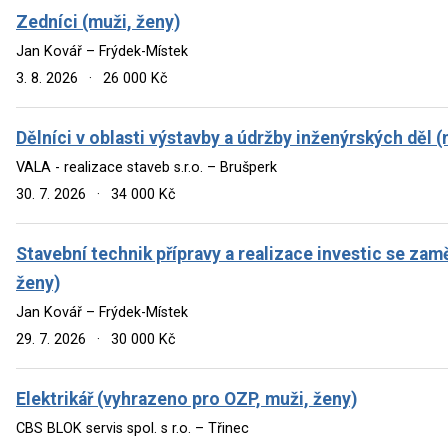
Zedníci (muži, ženy)
Jan Kovář – Frýdek-Místek
3. 8. 2026
·
26 000 Kč
Dělníci v oblasti výstavby a údržby inženýrských děl (
VALA - realizace staveb s.r.o. – Brušperk
30. 7. 2026
·
34 000 Kč
Stavební technik přípravy a realizace investic se za
ženy)
Jan Kovář – Frýdek-Místek
29. 7. 2026
·
30 000 Kč
Elektrikář (vyhrazeno pro OZP, muži, ženy)
CBS BLOK servis spol. s r.o. – Třinec