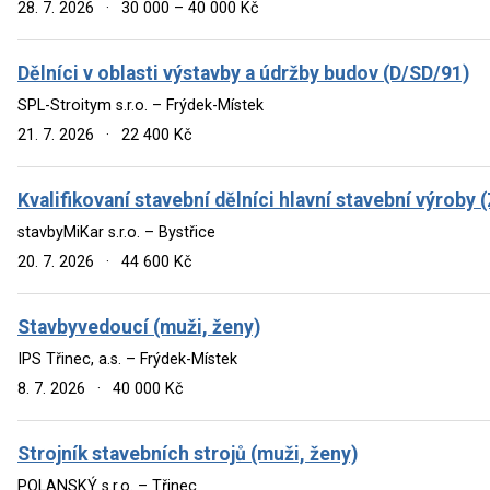
28. 7. 2026
·
30 000 – 40 000 Kč
Dělníci v oblasti výstavby a údržby budov (D/SD/91)
SPL-Stroitym s.r.o. – Frýdek-Místek
21. 7. 2026
·
22 400 Kč
Kvalifikovaní stavební dělníci hlavní stavební výroby
stavbyMiKar s.r.o. – Bystřice
20. 7. 2026
·
44 600 Kč
Stavbyvedoucí (muži, ženy)
IPS Třinec, a.s. – Frýdek-Místek
8. 7. 2026
·
40 000 Kč
Strojník stavebních strojů (muži, ženy)
POLANSKÝ s.r.o. – Třinec