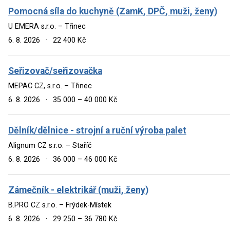
Pomocná síla do kuchyně (ZamK, DPČ, muži, ženy)
U EMERA s.r.o. – Třinec
6. 8. 2026
·
22 400 Kč
Seřizovač/seřizovačka
MEPAC CZ, s.r.o. – Třinec
6. 8. 2026
·
35 000 – 40 000 Kč
Dělník/dělnice - strojní a ruční výroba palet
Alignum CZ s.r.o. – Staříč
6. 8. 2026
·
36 000 – 46 000 Kč
Zámečník - elektrikář (muži, ženy)
B.PRO CZ s.r.o. – Frýdek-Místek
6. 8. 2026
·
29 250 – 36 780 Kč