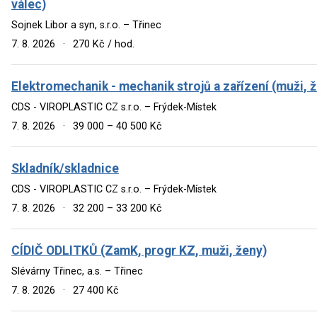
válec)
Sojnek Libor a syn, s.r.o. – Třinec
7. 8. 2026
·
270 Kč / hod.
Elektromechanik - mechanik strojů a zařízení (muži, 
CDS - VIROPLASTIC CZ s.r.o. – Frýdek-Místek
7. 8. 2026
·
39 000 – 40 500 Kč
Skladník/skladnice
CDS - VIROPLASTIC CZ s.r.o. – Frýdek-Místek
7. 8. 2026
·
32 200 – 33 200 Kč
CÍDIČ ODLITKŮ (ZamK, progr KZ, muži, ženy)
Slévárny Třinec, a.s. – Třinec
7. 8. 2026
·
27 400 Kč