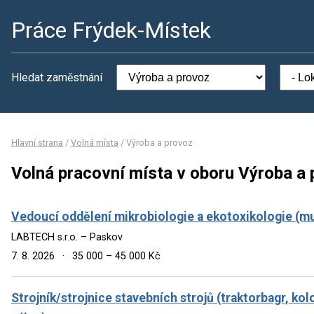
Práce Frýdek-Místek
Hledat zaměstnání
Hlavní strana
/
Volná místa
/
Výroba a provoz
Volná pracovní místa v oboru Výroba a
Vedoucí oddělení mikrobiologie a ekotoxikologie (mu
LABTECH s.r.o. – Paskov
7. 8. 2026
·
35 000 – 45 000 Kč
Strojník/strojnice stavebních strojů (traktorbagr, kol