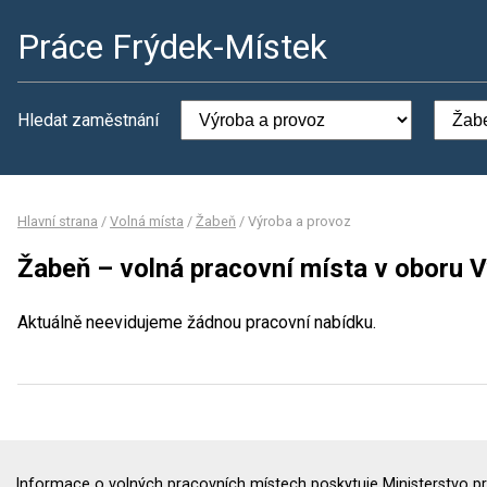
Práce Frýdek-Místek
Hledat zaměstnání
Hlavní strana
/
Volná místa
/
Žabeň
/
Výroba a provoz
Žabeň – volná pracovní místa v oboru 
Aktuálně neevidujeme žádnou pracovní nabídku.
Informace o volných pracovních místech poskytuje Ministerstvo pr