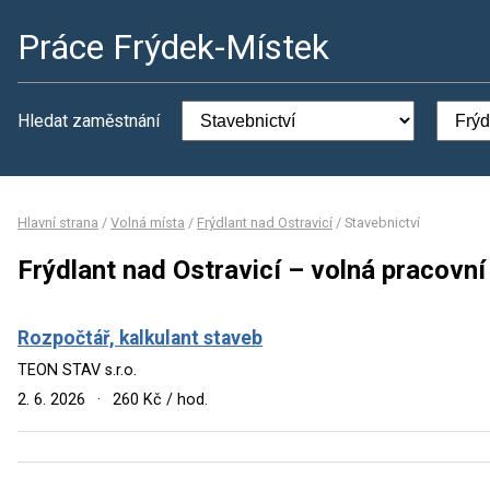
Práce Frýdek-Místek
Hledat zaměstnání
Hlavní strana
/
Volná místa
/
Frýdlant nad Ostravicí
/
Stavebnictví
Frýdlant nad Ostravicí – volná pracovní
Rozpočtář, kalkulant staveb
TEON STAV s.r.o.
2. 6. 2026
·
260 Kč / hod.