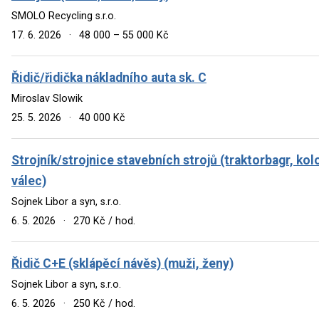
SMOLO Recycling s.r.o.
17. 6. 2026
·
48 000 – 55 000 Kč
Řidič/řidička nákladního auta sk. C
Miroslav Slowik
25. 5. 2026
·
40 000 Kč
Strojník/strojnice stavebních strojů (traktorbagr, kol
válec)
Sojnek Libor a syn, s.r.o.
6. 5. 2026
·
270 Kč / hod.
Řidič C+E (sklápěcí návěs) (muži, ženy)
Sojnek Libor a syn, s.r.o.
6. 5. 2026
·
250 Kč / hod.