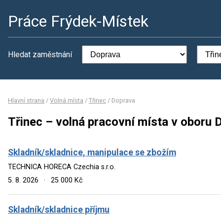
Práce Frýdek-Místek
Hledat zaměstnání
Hlavní strana
/
Volná místa
/
Třinec
/
Doprava
Třinec – volná pracovní místa v oboru 
Skladník/skladnice, manipulace se zbožím
TECHNICA HORECA Czechia s.r.o.
5. 8. 2026
·
25 000 Kč
Skladník/skladnice příjmu