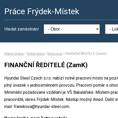
Práce Frýdek-Místek
Hledat zaměstnání
Hlavní strana
/
Volná místa
/
Nošovice
/
FINANČNÍ ŘEDITELÉ (ZamK)
FINANČNÍ ŘEDITELÉ (ZamK)
Hyundai Steel Czech s.r.o. nabízí volné pracovní místo na p
plný úvazek v jednosměnném provozu. Pracovní poměr s oho
Minimální požadované vzdělání je VŠ Bakalářské. Místem pracov
pracoviště, okres Frýdek-Místek. Nástup možný ihned. Další 
mail: franekova@hyundai-steel.com.