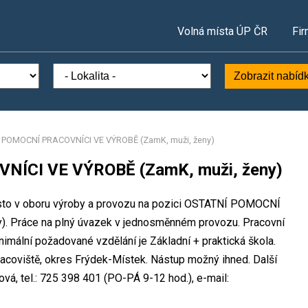
Volná místa ÚP ČR
Fir
Zobrazit nabíd
 POMOCNÍ PRACOVNÍCI VE VÝROBĚ (ZamK, muži, ženy)
ÍCI VE VÝROBĚ (ZamK, muži, ženy)
místo v oboru výroby a provozu na pozici OSTATNÍ POMOCNÍ
. Práce na plný úvazek v jednosměnném provozu. Pracovní
mální požadované vzdělání je Základní + praktická škola.
pracoviště, okres Frýdek-Místek. Nástup možný ihned. Další
á, tel.: 725 398 401 (PO-PÁ 9-12 hod.), e-mail: