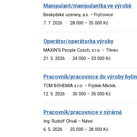
Manipulant/manipulantka ve výrobě
Beskydské uzeniny, a.s. – Fryčovice
7. 7. 2026
·
28 000 – 35 000 Kč
Operátor/operátorka výroby
MAXIN'S People Czech, s.r.o. – Třinec
21. 5. 2026
·
24 000 – 33 000 Kč
Pracovník/pracovnice do výroby byli
TCM BOHEMIA s.r.o. – Frýdek-Místek
12. 5. 2026
·
30 000 – 35 000 Kč
Pracovník/pracovnice v sýrárně
Ing. Rudolf Chvál – Návsí
6. 5. 2026
·
25 000 – 28 000 Kč