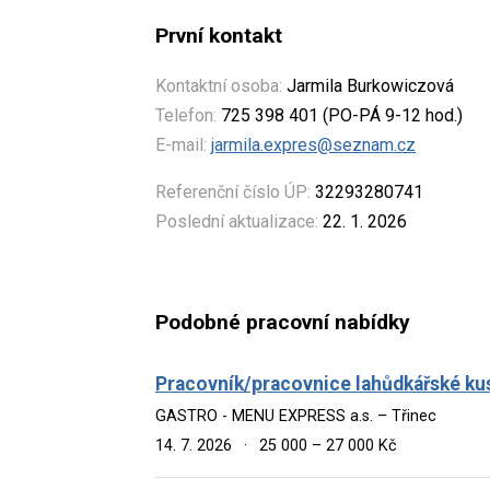
První kontakt
Kontaktní osoba:
Jarmila Burkowiczová
Telefon:
725 398 401 (PO-PÁ 9-12 hod.)
E-mail:
jarmila.expres@seznam.cz
Referenční číslo ÚP:
32293280741
Poslední aktualizace:
22. 1. 2026
Podobné pracovní nabídky
Pracovník/pracovnice lahůdkářské ku
GASTRO - MENU EXPRESS a.s. – Třinec
14. 7. 2026
·
25 000 – 27 000 Kč