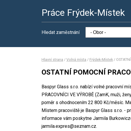
Práce Frýdek-Místek
Hledat zaměstnání
Hlavní strana
/
Volná místa
/
Frýdek-Místek
/
OSTATNÍ
OSTATNÍ POMOCNÍ PRACOVN
Baspyr Glass s.r.o. nabízí volné pracovní 
PRACOVNÍCI VE VÝROBĚ (ZamK, muži, ženy)
poměr s ohodnocením 22 800 Kč/měsíc. Mini
Místem pracoviště je Baspyr Glass s.r.o. - 
informace vám poskytne Jarmila Burkowiczov
jarmila.expres@seznam.cz.