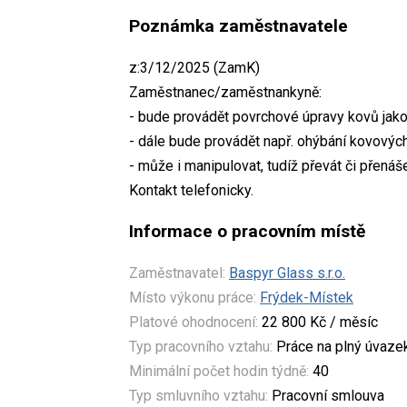
Poznámka zaměstnavatele
z:3/12/2025 (ZamK)
Zaměstnanec/zaměstnankyně:
- bude provádět povrchové úpravy kovů jako 
- dále bude provádět např. ohýbání kovových
- může i manipulovat, tudíž převát či přenáš
Kontakt telefonicky.
Informace o pracovním místě
Zaměstnavatel:
Baspyr Glass s.r.o.
Místo výkonu práce:
Frýdek-Místek
Platové ohodnocení:
22 800 Kč / měsíc
Typ pracovního vztahu:
Práce na plný úvaze
Minimální počet hodin týdně:
40
Typ smluvního vztahu:
Pracovní smlouva