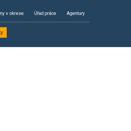
my v okrese
Úřad práce
Agentury
ky