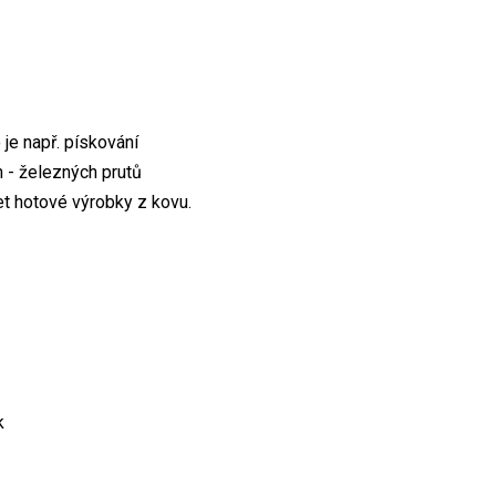
je např. pískování
 - železných prutů
et hotové výrobky z kovu.
k