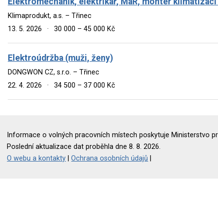
Elektromechanik, elektrikář, MaR, montér klimatizací
Klimaprodukt, a.s. – Třinec
13. 5. 2026
·
30 000 – 45 000 Kč
Elektroúdržba (muži, ženy)
DONGWON CZ, s.r.o. – Třinec
22. 4. 2026
·
34 500 – 37 000 Kč
Informace o volných pracovních místech poskytuje Ministerstvo pr
Poslední aktualizace dat proběhla dne 8. 8. 2026.
O webu a kontakty
|
Ochrana osobních údajů
|