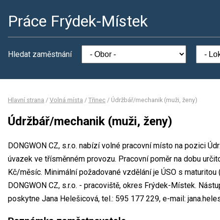
Práce Frýdek-Místek
Hledat zaměstnání
Hlavní strana
/
Volná místa
/
Třinec
/
Údržbář/mechanik (muži, ženy)
Údržbář/mechanik (muži, ženy)
DONGWON CZ, s.r.o. nabízí volné pracovní místo na pozici Údr
úvazek ve třísměnném provozu. Pracovní poměr na dobu urči
Kč/měsíc. Minimální požadované vzdělání je ÚSO s maturitou (
DONGWON CZ, s.r.o. - pracoviště, okres Frýdek-Místek. Nástu
poskytne Jana Helešicová, tel.: 595 177 229, e-mail: jana.he