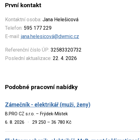
První kontakt
Kontaktní osoba:
Jana Helešicová
Telefon:
595 177 229
E-mail:
jana.helesicová@dwmic.cz
Referenční číslo ÚP:
32583320732
Poslední aktualizace:
22. 4. 2026
Podobné pracovní nabídky
Zámečník - elektrikář (muži, ženy)
B.PRO CZ s.r.o. – Frýdek-Místek
6. 8. 2026
·
29 250 – 36 780 Kč