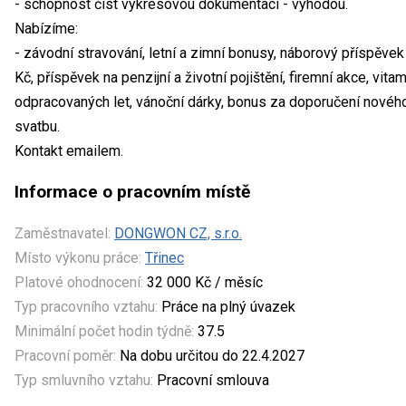
- schopnost číst výkresovou dokumentaci - výhodou.
Nabízíme:
- závodní stravování, letní a zimní bonusy, náborový příspěv
Kč, příspěvek na penzijní a životní pojištění, firemní akce, vit
odpracovaných let, vánoční dárky, bonus za doporučení novéh
svatbu.
Kontakt emailem.
Informace o pracovním místě
Zaměstnavatel:
DONGWON CZ, s.r.o.
Místo výkonu práce:
Třinec
Platové ohodnocení:
32 000 Kč / měsíc
Typ pracovního vztahu:
Práce na plný úvazek
Minimální počet hodin týdně:
37.5
Pracovní poměr:
Na dobu určitou do 22.4.2027
Typ smluvního vztahu:
Pracovní smlouva