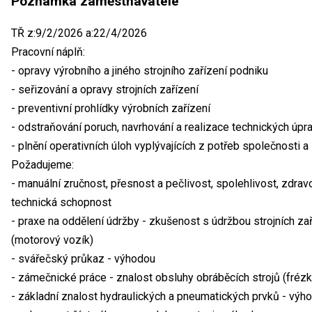
Poznámka zaměstnavatele
TŘ z:9/2/2026 a:22/4/2026
Pracovní náplň:
- opravy výrobního a jiného strojního zařízení podniku
- seřizování a opravy strojních zařízení
- preventivní prohlídky výrobních zařízení
- odstraňování poruch, navrhování a realizace technických úpra
- plnění operativních úloh vyplývajících z potřeb společnosti 
Požadujeme:
- manuální zručnost, přesnost a pečlivost, spolehlivost, zdrav
technická schopnost
- praxe na oddělení údržby - zkušenost s údržbou strojních za
(motorový vozík)
- svářečský průkaz - výhodou
- zámečnické práce - znalost obsluhy obráběcích strojů (frézk
- základní znalost hydraulických a pneumatických prvků - výh