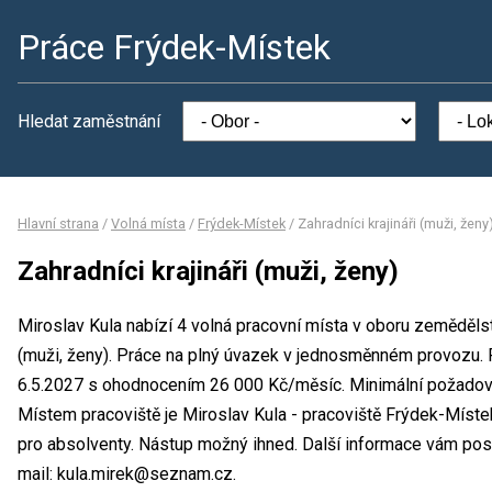
Práce Frýdek-Místek
Hledat zaměstnání
Hlavní strana
/
Volná místa
/
Frýdek-Místek
/
Zahradníci krajináři (muži, ženy
Zahradníci krajináři (muži, ženy)
Miroslav Kula nabízí 4 volná pracovní místa v oboru zemědělství
(muži, ženy). Práce na plný úvazek v jednosměnném provozu. 
6.5.2027 s ohodnocením 26 000 Kč/měsíc. Minimální požadova
Místem pracoviště je Miroslav Kula - pracoviště Frýdek-Míste
pro absolventy. Nástup možný ihned. Další informace vám posky
mail: kula.mirek@seznam.cz.