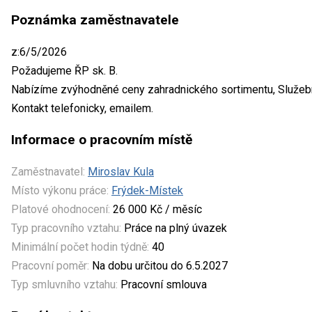
Poznámka zaměstnavatele
z:6/5/2026
Požadujeme ŘP sk. B.
Nabízíme zvýhodněné ceny zahradnického sortimentu, Služební
Kontakt telefonicky, emailem.
Informace o pracovním místě
Zaměstnavatel:
Miroslav Kula
Místo výkonu práce:
Frýdek-Místek
Platové ohodnocení:
26 000 Kč / měsíc
Typ pracovního vztahu:
Práce na plný úvazek
Minimální počet hodin týdně:
40
Pracovní poměr:
Na dobu určitou do 6.5.2027
Typ smluvního vztahu:
Pracovní smlouva