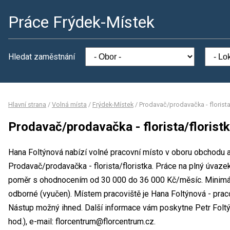
Práce Frýdek-Místek
Hledat zaměstnání
Hlavní strana
/
Volná místa
/
Frýdek-Místek
/
Prodavač/prodavačka - florista
Prodavač/prodavačka - florista/florist
Hana Foltýnová nabízí volné pracovní místo v oboru obchodu a
Prodavač/prodavačka - florista/floristka. Práce na plný úva
poměr s ohodnocením od 30 000 do 36 000 Kč/měsíc. Minimál
odborné (vyučen). Místem pracoviště je Hana Foltýnová - prac
Nástup možný ihned. Další informace vám poskytne Petr Foltý
hod.), e-mail: florcentrum@florcentrum.cz.