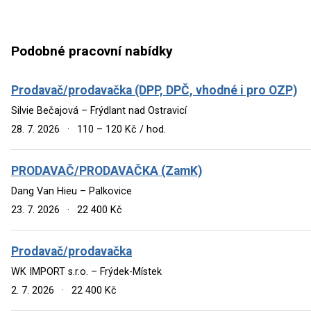
Podobné pracovní nabídky
Prodavač/prodavačka (DPP, DPČ, vhodné i pro OZP)
Silvie Bečajová – Frýdlant nad Ostravicí
28. 7. 2026
·
110 – 120 Kč / hod.
PRODAVAČ/PRODAVAČKA (ZamK)
Dang Van Hieu – Palkovice
23. 7. 2026
·
22 400 Kč
Prodavač/prodavačka
WK IMPORT s.r.o. – Frýdek-Místek
2. 7. 2026
·
22 400 Kč