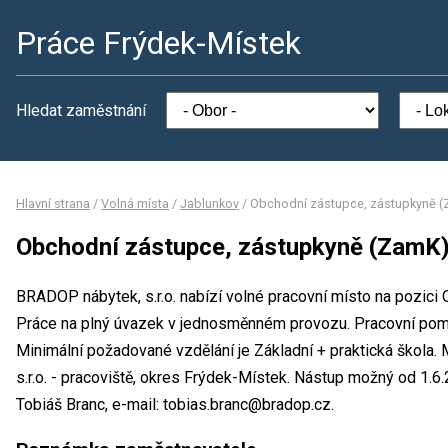
Práce Frýdek-Místek
Hledat zaměstnání
Hlavní strana
/
Volná místa
/
Jablunkov
/
Obchodní zástupce, zástupkyně 
Obchodní zástupce, zástupkyně (ZamK
BRADOP nábytek, s.r.o. nabízí volné pracovní místo na pozic
Práce na plný úvazek v jednosměnném provozu. Pracovní po
Minimální požadované vzdělání je Základní + praktická škola
s.r.o. - pracoviště, okres Frýdek-Místek. Nástup možný od 1.
Tobiáš Branc, e-mail: tobias.branc@bradop.cz.