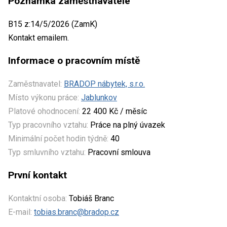
Poznámka zaměstnavatele
B15 z:14/5/2026 (ZamK)
Kontakt emailem.
Informace o pracovním místě
Zaměstnavatel:
BRADOP nábytek, s.r.o.
Místo výkonu práce:
Jablunkov
Platové ohodnocení:
22 400 Kč / měsíc
Typ pracovního vztahu:
Práce na plný úvazek
Minimální počet hodin týdně:
40
Typ smluvního vztahu:
Pracovní smlouva
První kontakt
Kontaktní osoba:
Tobiáš Branc
E-mail:
tobias.branc@bradop.cz