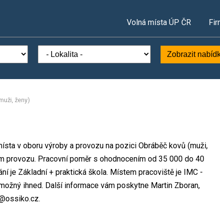
Volná místa ÚP ČR
Fir
Zobrazit nabíd
muži, ženy)
 místa v oboru výroby a provozu na pozici Obráběč kovů (muži,
ém provozu. Pracovní poměr s ohodnocením od 35 000 do 40
í je Základní + praktická škola. Místem pracoviště je IMC -
p možný ihned. Další informace vám poskytne Martin Zboran,
o@ossiko.cz.