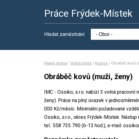
Práce Frýdek-Místek
Hledat zaměstnání
Hlavní strana
/
Volná místa
/
Ropice
/
Obráběč kovů (
Obráběč kovů (muži, ženy)
IMC - Ossiko, s.r.o. nabízí 3 volná pracovní
ženy). Práce na plný úvazek v jednosměnn
000 Kč/měsíc. Minimální požadované vzdělán
Ossiko, s.r.o., okres Frýdek-Místek. Nástu
tel.: 558 735 790 (6-13 hod.), e-mail: ossik