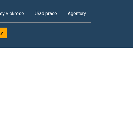
my v okrese
Úřad práce
Agentury
ky