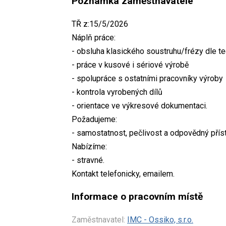
Poznámka zaměstnavatele
TŘ z:15/5/2026
Náplň práce:
- obsluha klasického soustruhu/frézy dle 
- práce v kusové i sériové výrobě
- spolupráce s ostatními pracovníky výroby
- kontrola vyrobených dílů
- orientace ve výkresové dokumentaci.
Požadujeme:
- samostatnost, pečlivost a odpovědný přís
Nabízíme:
- stravné.
Kontakt telefonicky, emailem.
Informace o pracovním místě
Zaměstnavatel:
IMC - Ossiko, s.r.o.