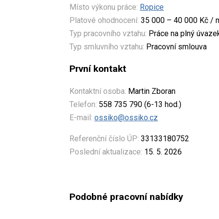
Místo výkonu práce:
Ropice
Platové ohodnocení:
35 000 – 40 000 Kč / 
Typ pracovního vztahu:
Práce na plný úvaze
Typ smluvního vztahu:
Pracovní smlouva
První kontakt
Kontaktní osoba:
Martin Zboran
Telefon:
558 735 790 (6-13 hod.)
E-mail:
ossiko@ossiko.cz
Referenční číslo ÚP:
33133180752
Poslední aktualizace:
15. 5. 2026
Podobné pracovní nabídky