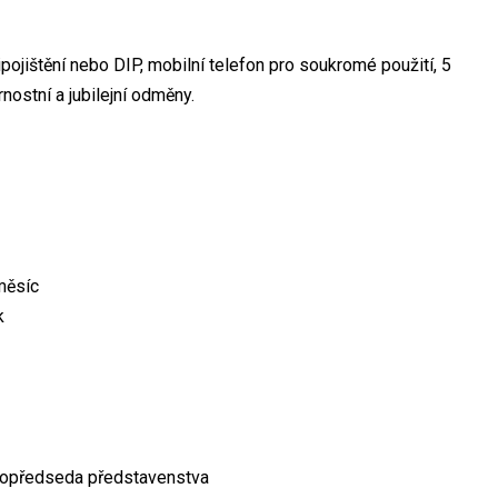
ipojištění nebo DIP, mobilní telefon pro soukromé použití, 5
nostní a jubilejní odměny.
měsíc
k
topředseda představenstva