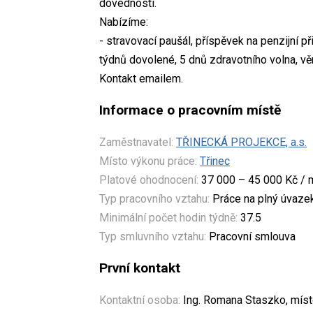
dovednosti.
Nabízíme:
- stravovací paušál, příspěvek na penzijní př
týdnů dovolené, 5 dnů zdravotního volna, věr
Kontakt emailem.
Informace o pracovním místě
Zaměstnavatel:
TŘINECKÁ PROJEKCE, a.s.
Místo výkonu práce:
Třinec
Platové ohodnocení:
37 000 – 45 000 Kč / 
Typ pracovního vztahu:
Práce na plný úvaze
Minimální počet hodin týdně:
37.5
Typ smluvního vztahu:
Pracovní smlouva
První kontakt
Kontaktní osoba:
Ing. Romana Staszko, mís