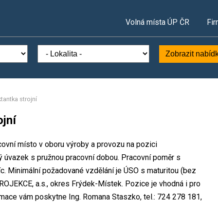
Volná místa ÚP ČR
Fir
Zobrazit nabíd
tantka strojní
ojní
ovní místo v oboru výroby a provozu na pozici
lný úvazek s pružnou pracovní dobou. Pracovní poměr s
 Minimální požadované vzdělání je ÚSO s maturitou (bez
OJEKCE, a.s., okres Frýdek-Místek. Pozice je vhodná i pro
rmace vám poskytne Ing. Romana Staszko, tel.: 724 278 181,