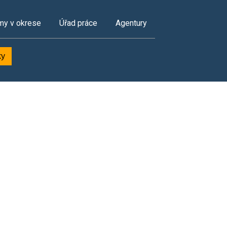
my v okrese
Úřad práce
Agentury
ky