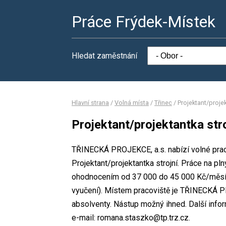
Práce Frýdek-Místek
Hledat zaměstnání
Hlavní strana
/
Volná místa
/
Třinec
/
Projektant/projek
Projektant/projektantka str
TŘINECKÁ PROJEKCE, a.s. nabízí volné prac
Projektant/projektantka strojní. Práce na p
ohodnocením od 37 000 do 45 000 Kč/měsíc.
vyučení). Místem pracoviště je TŘINECKÁ PR
absolventy. Nástup možný ihned. Další info
e-mail: romana.staszko@tp.trz.cz.