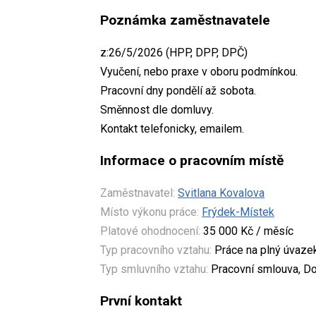
Poznámka zaměstnavatele
z:26/5/2026 (HPP, DPP, DPČ)
Vyučení, nebo praxe v oboru podmínkou.
Pracovní dny pondělí až sobota.
Směnnost dle domluvy.
Kontakt telefonicky, emailem.
Informace o pracovním místě
Zaměstnavatel:
Svitlana Kovalova
Místo výkonu práce:
Frýdek-Místek
Platové ohodnocení:
35 000 Kč / měsíc
Typ pracovního vztahu:
Práce na plný úvaze
Typ smluvního vztahu:
Pracovní smlouva, Do
První kontakt