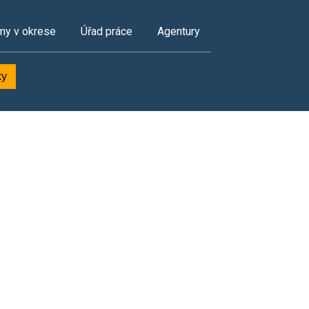
my v okrese
Úřad práce
Agentury
ky