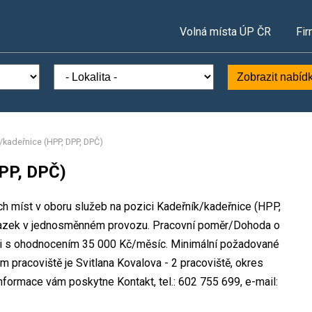
Volná místa ÚP ČR
Fir
Zobrazit nabíd
/kadeřnice (HPP, DPP, DPČ)
DPP, DPČ)
ch míst v oboru služeb na pozici Kadeřník/kadeřnice (HPP,
vazek v jednosměnném provozu. Pracovní poměr/Dohoda o
ti s ohodnocením 35 000 Kč/měsíc. Minimální požadované
em pracoviště je Svitlana Kovalova - 2 pracoviště, okres
nformace vám poskytne Kontakt, tel.: 602 755 699, e-mail: