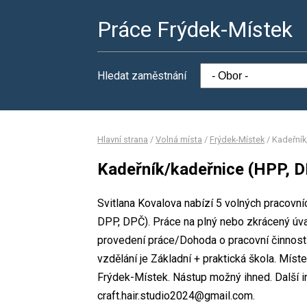
Práce Frýdek-Místek
Hledat zaměstnání
Hlavní strana
/
Volná místa
/
Frýdek-Místek
/
Kadeřník
Kadeřník/kadeřnice (HPP, 
Svitlana Kovalova nabízí 5 volných pracovní
DPP, DPČ). Práce na plný nebo zkrácený ú
provedení práce/Dohoda o pracovní činnos
vzdělání je Základní + praktická škola. Míst
Frýdek-Místek. Nástup možný ihned. Další i
craft.hair.studio2024@gmail.com.