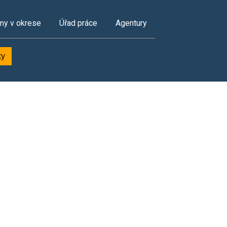
my v okrese
Úřad práce
Agentury
ky