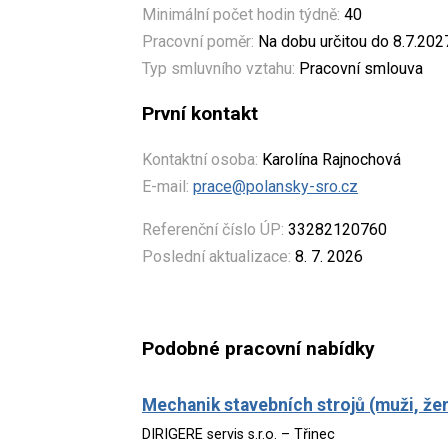
Minimální počet hodin týdně:
40
Pracovní poměr:
Na dobu určitou do 8.7.202
Typ smluvního vztahu:
Pracovní smlouva
První kontakt
Kontaktní osoba:
Karolína Rajnochová
E-mail:
prace@polansky-sro.cz
Referenční číslo ÚP:
33282120760
Poslední aktualizace:
8. 7. 2026
Podobné pracovní nabídky
Mechanik stavebních strojů (muži, že
DIRIGERE servis s.r.o. – Třinec