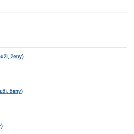
ži, ženy)
uži, ženy)
y)