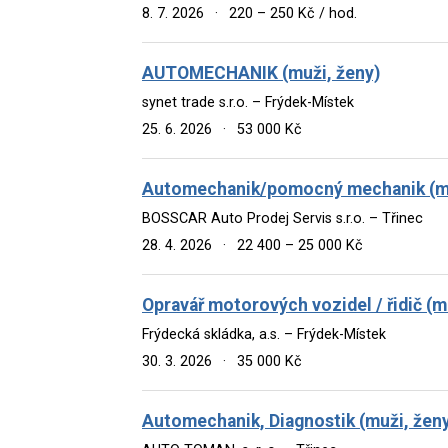
8. 7. 2026
·
220 – 250 Kč / hod.
AUTOMECHANIK (muži, ženy)
synet trade s.r.o. – Frýdek-Místek
25. 6. 2026
·
53 000 Kč
Automechanik/pomocný mechanik (mu
BOSSCAR Auto Prodej Servis s.r.o. – Třinec
28. 4. 2026
·
22 400 – 25 000 Kč
Opravář motorových vozidel / řidič (m
Frýdecká skládka, a.s. – Frýdek-Místek
30. 3. 2026
·
35 000 Kč
Automechanik, Diagnostik (muži, žen