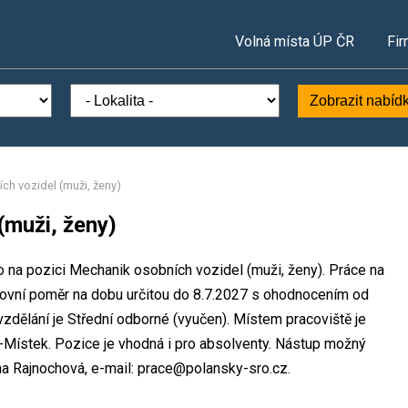
Volná místa ÚP ČR
Fir
Zobrazit nabíd
ch vozidel (muži, ženy)
(muži, ženy)
o na pozici Mechanik osobních vozidel (muži, ženy). Práce na
ovní poměr na dobu určitou do 8.7.2027 s ohodnocením od
dělání je Střední odborné (vyučen). Místem pracoviště je
k-Místek. Pozice je vhodná i pro absolventy. Nástup možný
na Rajnochová, e-mail: prace@polansky-sro.cz.