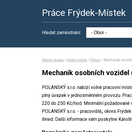
Práce Frýdek-Místek
Hledat zaměstnání
Hlavní strana
/
Volná místa
/
Třinec
/
Mechanik osobní
Mechanik osobních vozidel 
POLANSKÝ s.r.o. nabízí volné pracovní míst
plný úvazek v jednosměnném provozu. Prac
220 do 250 Kč/hod. Minimální požadované vz
POLANSKÝ s.r.o. - pracoviště,, okres Frýde
ihned. Další informace vám poskytne Karolí