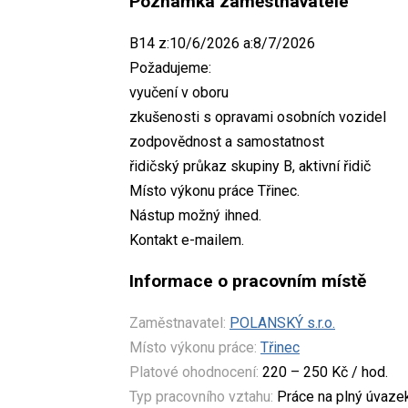
Poznámka zaměstnavatele
B14 z:10/6/2026 a:8/7/2026
Požadujeme:
vyučení v oboru
zkušenosti s opravami osobních vozidel
zodpovědnost a samostatnost
řidičský průkaz skupiny B, aktivní řidič
Místo výkonu práce Třinec.
Nástup možný ihned.
Kontakt e-mailem.
Informace o pracovním místě
Zaměstnavatel:
POLANSKÝ s.r.o.
Místo výkonu práce:
Třinec
Platové ohodnocení:
220 – 250 Kč / hod.
Typ pracovního vztahu:
Práce na plný úvaze