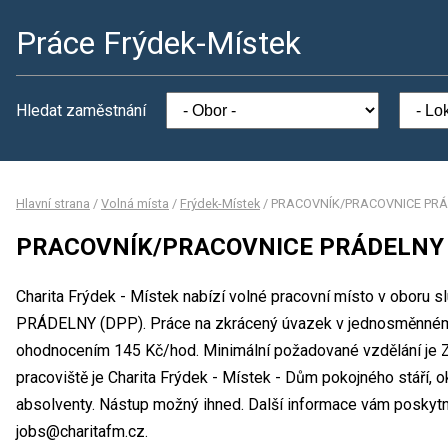
Práce Frýdek-Místek
Hledat zaměstnání
Hlavní strana
/
Volná místa
/
Frýdek-Místek
/
PRACOVNÍK/PRACOVNICE PRÁ
PRACOVNÍK/PRACOVNICE PRÁDELNY 
Charita Frýdek - Místek nabízí volné pracovní místo v obo
PRÁDELNY (DPP). Práce na zkrácený úvazek v jednosměnném
ohodnocením 145 Kč/hod. Minimální požadované vzdělání je Zá
pracoviště je Charita Frýdek - Místek - Dům pokojného stáří, 
absolventy. Nástup možný ihned. Další informace vám poskytne 
jobs@charitafm.cz.