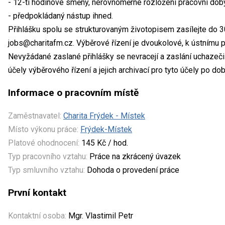
- 12-ti hodinové směny, nerovnoměrné rozložení pracovní dob
- předpokládaný nástup ihned.
Přihlášku spolu se strukturovaným životopisem zasílejte do 30
jobs@charitafm.cz. Výběrové řízení je dvoukolové, k ústnímu 
Nevyžádané zaslané přihlášky se nevracejí a zaslání uchazeč
účely výběrového řízení a jejich archivací pro tyto účely po do
Informace o pracovním místě
Zaměstnavatel:
Charita Frýdek - Místek
Místo výkonu práce:
Frýdek-Místek
Platové ohodnocení:
145 Kč / hod.
Typ pracovního vztahu:
Práce na zkrácený úvazek
Typ smluvního vztahu:
Dohoda o provedení práce
První kontakt
Kontaktní osoba:
Mgr. Vlastimil Petr