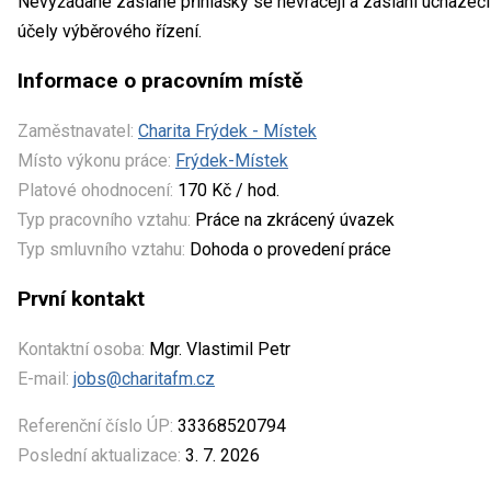
Nevyžádané zaslané přihlášky se nevracejí a zaslání uchazeč
účely výběrového řízení.
Informace o pracovním místě
Zaměstnavatel:
Charita Frýdek - Místek
Místo výkonu práce:
Frýdek-Místek
Platové ohodnocení:
170 Kč / hod.
Typ pracovního vztahu:
Práce na zkrácený úvazek
Typ smluvního vztahu:
Dohoda o provedení práce
První kontakt
Kontaktní osoba:
Mgr. Vlastimil Petr
E-mail:
jobs@charitafm.cz
Referenční číslo ÚP:
33368520794
Poslední aktualizace:
3. 7. 2026