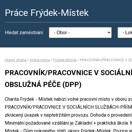
Práce Frýdek-Místek
Hledat zaměstnání
Hlavní strana
/
Volná místa
/
Frýdek-Místek
/
PRACOVNÍK/PRACOVNICE V SO
PRACOVNÍK/PRACOVNICE V SOCIÁLN
OBSLUŽNÁ PÉČE (DPP)
Charita Frýdek - Místek nabízí volné pracovní místo v oboru zd
PRACOVNÍK/PRACOVNICE V SOCIÁLNÍCH SLUŽBÁCH-PŘÍMÁ 
zkrácený úvazek v nepřetržitém provozu. Dohoda o proveden
Minimální požadované vzdělání je Základní + praktická škola. 
Místek - Dům pokojného stáří, okres Frýdek-Místek. Pozice j