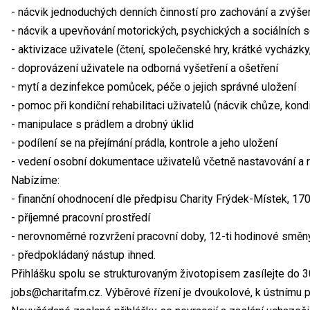
- nácvik jednoduchých denních činností pro zachování a zvýše
- nácvik a upevňování motorických, psychických a sociálních 
- aktivizace uživatele (čtení, společenské hry, krátké vycházky
- doprovázení uživatele na odborná vyšetření a ošetření
- mytí a dezinfekce pomůcek, péče o jejich správné uložení
- pomoc při kondiční rehabilitaci uživatelů (nácvik chůze, kondi
- manipulace s prádlem a drobný úklid
- podílení se na přejímání prádla, kontrole a jeho uložení
- vedení osobní dokumentace uživatelů včetně nastavování a re
Nabízíme:
- finanční ohodnocení dle předpisu Charity Frýdek-Místek, 17
- příjemné pracovní prostředí
- nerovnoměrné rozvržení pracovní doby, 12-ti hodinové směn
- předpokládaný nástup ihned.
Přihlášku spolu se strukturovaným životopisem zasílejte do 30
jobs@charitafm.cz. Výběrové řízení je dvoukolové, k ústnímu 