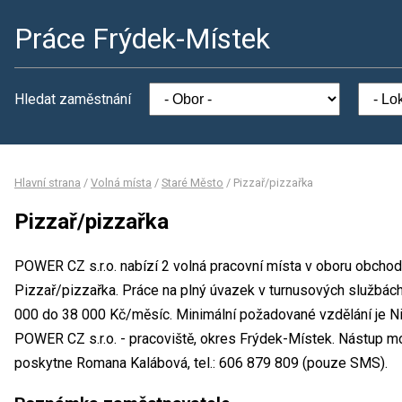
Práce Frýdek-Místek
Hledat zaměstnání
Hlavní strana
/
Volná místa
/
Staré Město
/
Pizzař/pizzařka
Pizzař/pizzařka
POWER CZ s.r.o. nabízí 2 volná pracovní místa v oboru obchod
Pizzař/pizzařka. Práce na plný úvazek v turnusových službá
000 do 38 000 Kč/měsíc. Minimální požadované vzdělání je Ni
POWER CZ s.r.o. - pracoviště, okres Frýdek-Místek. Nástup m
poskytne Romana Kalábová, tel.: 606 879 809 (pouze SMS).