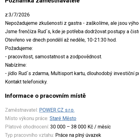
Poznámka zaměstnavatele
z:3/7/2026
Nepožadujeme zkušenosti z gastra - zaškolíme, ale jsou výho
Jsme frenčíza Rud´s, kde je potřeba dodržovat postupy a čist
Otevřeno ve dnech pondělí až neděle, 10-21:30 hod.
Požadujeme:
- pracovitost, samostatnost a zodpovědnost.
Nabízíme:
- jídlo Rud´s zdarma, Multisport kartu, dlouhodobý investiční p
Kontakt telefonicky.
Informace o pracovním místě
Zaměstnavatel:
POWER CZ s.r.o.
Místo výkonu práce:
Staré Město
Platové ohodnocení:
30 000 – 38 000 Kč / měsíc
Typ pracovního vztahu:
Práce na plný úvazek