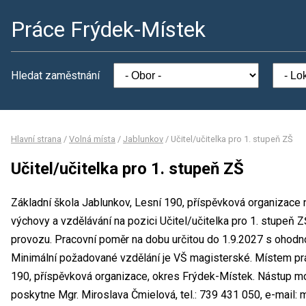
Práce Frýdek-Místek
Hledat zaměstnání
Hlavní strana
/
Volná místa
/
Jablunkov
/
Učitel/učitelka pro 1. stupeň ZŠ
Učitel/učitelka pro 1. stupeň ZŠ
Základní škola Jablunkov, Lesní 190, příspěvková organizace 
výchovy a vzdělávání na pozici Učitel/učitelka pro 1. stupeň
provozu. Pracovní poměr na dobu určitou do 1.9.2027 s ohod
Minimální požadované vzdělání je VŠ magisterské. Místem prac
190, příspěvková organizace, okres Frýdek-Místek. Nástup m
poskytne Mgr. Miroslava Čmielová, tel.: 739 431 050, e-mail: