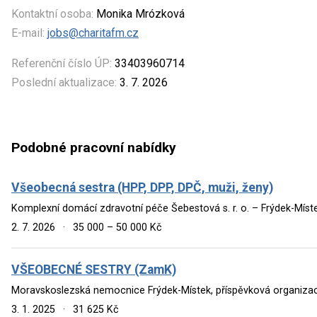
Kontaktní osoba:
Monika Mrózková
E-mail:
jobs@charitafm.cz
Referenční číslo ÚP:
33403960714
Poslední aktualizace:
3. 7. 2026
Podobné pracovní nabídky
Všeobecná sestra (HPP, DPP, DPČ, muži, ženy)
Komplexní domácí zdravotní péče Šebestová s. r. o. – Frýdek-Míst
2. 7. 2026
·
35 000 – 50 000 Kč
VŠEOBECNÉ SESTRY (ZamK)
Moravskoslezská nemocnice Frýdek-Místek, příspěvková organizac
3. 1. 2025
·
31 625 Kč