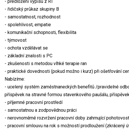
- předložení výpisu z RT
- řidičský průkaz skupiny B
- samostatnost, rozhodnost
- spolehlivost, empatie
- komunikační schopnosti, flexibilita
- týmovost
- ochota vzdělávat se
- základní znalosti s PC
- zkušenosti s metodou vlhké terapie ran
- praktické dovednosti (pokud možno i kurz) při ošetřování cen
Nabízíme:
- ucelený systém zaměstnaneckých benefitů /pravidelné odbo
příspěvek na stravné formou stavenkového paušálu, příspěvek n
- příjemné pracovní prostředí
- samostatnou a zodpovědnou práci
- nerovnoměrné rozvržení pracovní doby zahrnující pohotovost
- pracovní smlouvu na rok s možností prodloužení (zkrácený ú