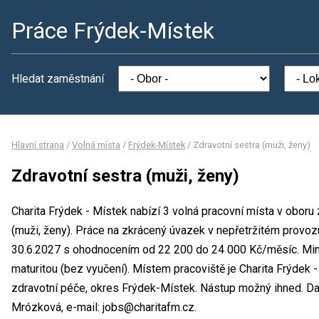
Práce Frýdek-Místek
Hledat zaměstnání
Hlavní strana
/
Volná místa
/
Frýdek-Místek
/
Zdravotní sestra (muži, ženy)
Zdravotní sestra (muži, ženy)
Charita Frýdek - Místek nabízí 3 volná pracovní místa v oboru 
(muži, ženy). Práce na zkrácený úvazek v nepřetržitém provoz
30.6.2027 s ohodnocením od 22 200 do 24 000 Kč/měsíc. Min
maturitou (bez vyučení). Místem pracoviště je Charita Frýdek 
zdravotní péče, okres Frýdek-Místek. Nástup možný ihned. D
Mrózková, e-mail: jobs@charitafm.cz.