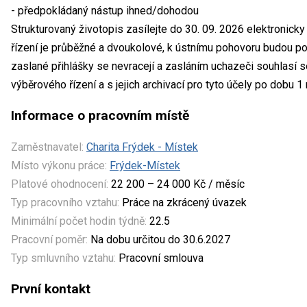
- předpokládaný nástup ihned/dohodou
Strukturovaný životopis zasílejte do 30. 09. 2026 elektronick
řízení je průběžné a dvoukolové, k ústnímu pohovoru budou po
zaslané přihlášky se nevracejí a zasláním uchazeči souhlasí 
výběrového řízení a s jejich archivací pro tyto účely po dobu 1 
Informace o pracovním místě
Zaměstnavatel:
Charita Frýdek - Místek
Místo výkonu práce:
Frýdek-Místek
Platové ohodnocení:
22 200 – 24 000 Kč / měsíc
Typ pracovního vztahu:
Práce na zkrácený úvazek
Minimální počet hodin týdně:
22.5
Pracovní poměr:
Na dobu určitou do 30.6.2027
Typ smluvního vztahu:
Pracovní smlouva
První kontakt