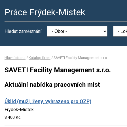
Práce Frýdek-Místek
Hledat zaměstnání
Hlavní strana
/
Katalog firem
/
SAVETI Facility Management s.r.o.
SAVETI Facility Management s.r.o.
Aktuální nabídka pracovních míst
Úklid (muži, ženy, vyhrazeno pro OZP)
Frýdek-Místek
8 400 Kč