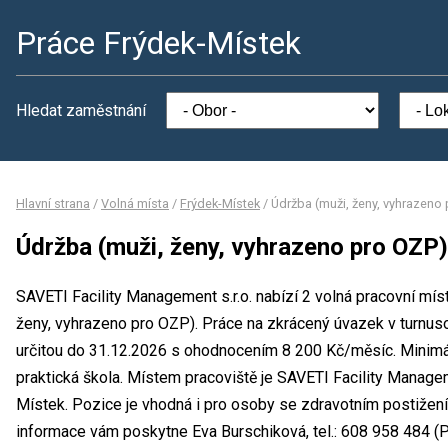
Práce Frýdek-Místek
Hledat zaměstnání
Hlavní strana
/
Volná místa
/
Frýdek-Místek
/
Údržba (muži, ženy, vyhrazeno
Údržba (muži, ženy, vyhrazeno pro OZP)
SAVETI Facility Management s.r.o. nabízí 2 volná pracovní mís
ženy, vyhrazeno pro OZP). Práce na zkrácený úvazek v turnus
určitou do 31.12.2026 s ohodnocením 8 200 Kč/měsíc. Minimál
praktická škola. Místem pracoviště je SAVETI Facility Manageme
Místek. Pozice je vhodná i pro osoby se zdravotním postižen
informace vám poskytne Eva Burschiková, tel.: 608 958 484 (PO