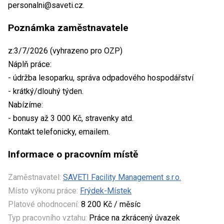
personalni@saveti.cz.
Poznámka zaměstnavatele
z:3/7/2026 (vyhrazeno pro OZP)
Náplň práce:
- údržba lesoparku, správa odpadového hospodářství
- krátký/dlouhý týden.
Nabízíme:
- bonusy až 3 000 Kč, stravenky atd.
Kontakt telefonicky, emailem.
Informace o pracovním místě
Zaměstnavatel:
SAVETI Facility Management s.r.o.
Místo výkonu práce:
Frýdek-Místek
Platové ohodnocení:
8 200 Kč / měsíc
Typ pracovního vztahu:
Práce na zkrácený úvazek